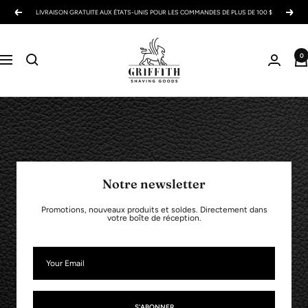
Passer
LIVRAISON GRATUITE AUX ÉTATS-UNIS POUR LES COMMANDES DE PLUS DE 100 $
Précédent
Suiva
au
contenu
Griffith
0
Shaving
Navigation
Goods
Notre newsletter
Promotions, nouveaux produits et soldes. Directement dans
votre boîte de réception.
S'ABONNER